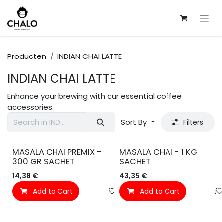
Overslaan naar inhoud
Producten
INDIAN CHAI LATTE
INDIAN CHAI LATTE
Enhance your brewing with our essential coffee
accessories.
Sort By
Filters
MASALA CHAI PREMIX -
MASALA CHAI - 1 KG
300 GR SACHET
SACHET
14,38
€
43,35
€
Add to Cart
Toevoegen aan verlanglijst
Add to Cart