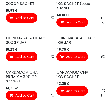
300GR SACHET
1KG SACHET (Less
sugar)
15,93
€
48,18
€
Add to Cart
Toevoegen aan verlanglijst
Add to Cart
CHINI MASALA CHAI -
CHINI MASALA CHAI -
300GR JAR
1KG JAR
16,23
€
48,75
€
Add to Cart
Toevoegen aan verlanglijst
Add to Cart
CARDAMOM CHAI
CARDAMOM CHAI -
PREMIX - 300 GR
1KG SACHET
SACHET
43,35
€
14,38
€
Add to Cart
Add to Cart
Toevoegen aan verlanglijst